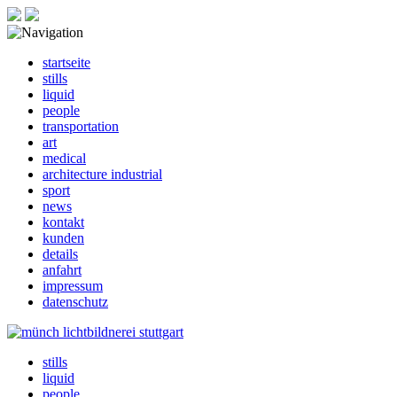
startseite
stills
liquid
people
transportation
art
medical
architecture industrial
sport
news
kontakt
kunden
details
anfahrt
impressum
datenschutz
stills
liquid
people