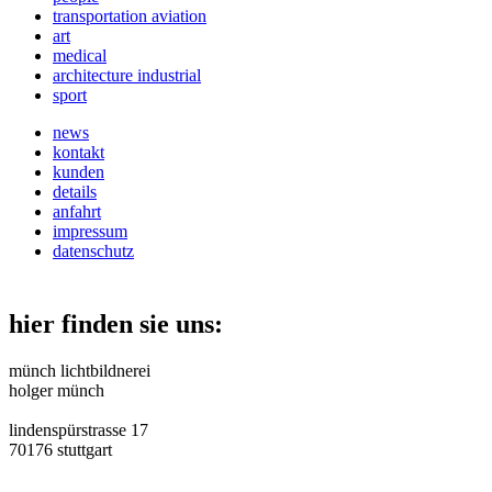
transportation aviation
art
medical
architecture industrial
sport
news
kontakt
kunden
details
anfahrt
impressum
datenschutz
hier finden sie uns:
münch lichtbildnerei
holger münch
lindenspürstrasse 17
70176 stuttgart